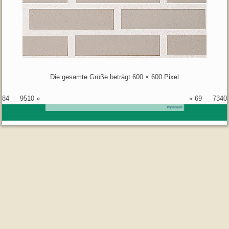
Die gesamte Größe beträgt
600 × 600
Pixel
84___9510
»
«
69___7340