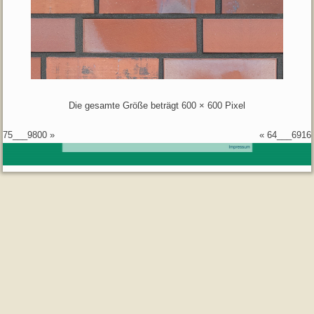
Die gesamte Größe beträgt
600 × 600
Pixel
75___9800
»
«
64___6916