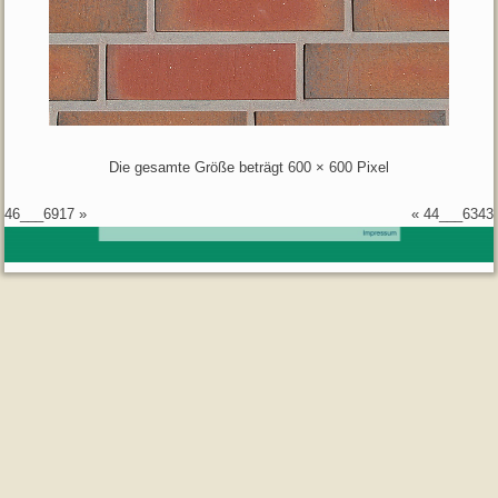
Die gesamte Größe beträgt
600 × 600
Pixel
46___6917
»
«
44___6343