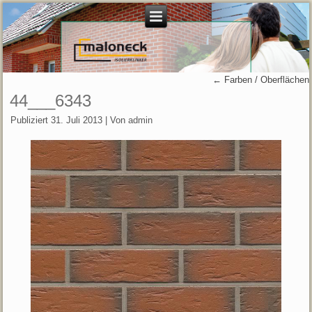
←
Farben / Oberflächen
44___6343
Publiziert
31. Juli 2013
|
Von
admin