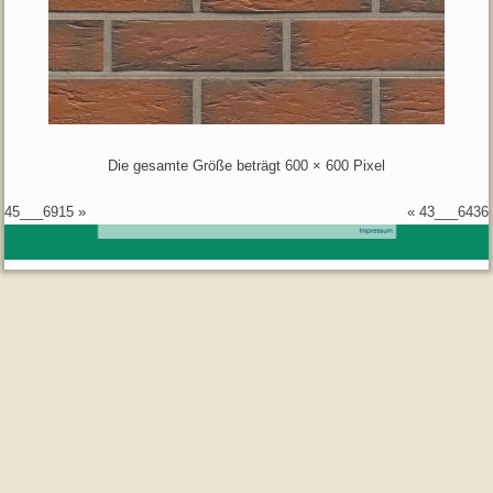
Die gesamte Größe beträgt
600 × 600
Pixel
45___6915
»
«
43___6436