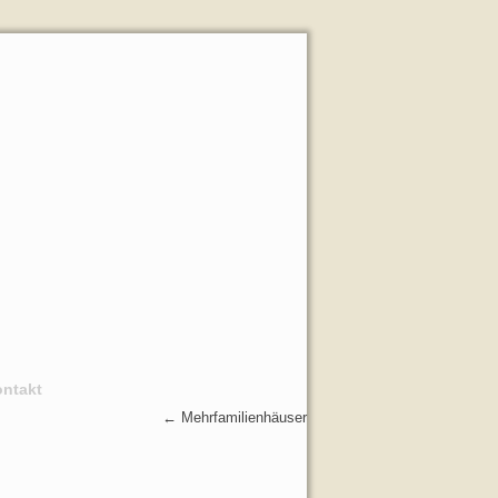
ntakt
←
Mehrfamilienhäuser