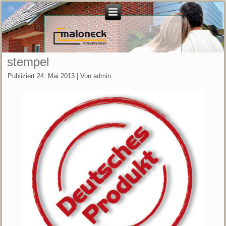
stempel
Publiziert
24. Mai 2013
|
Von
admin