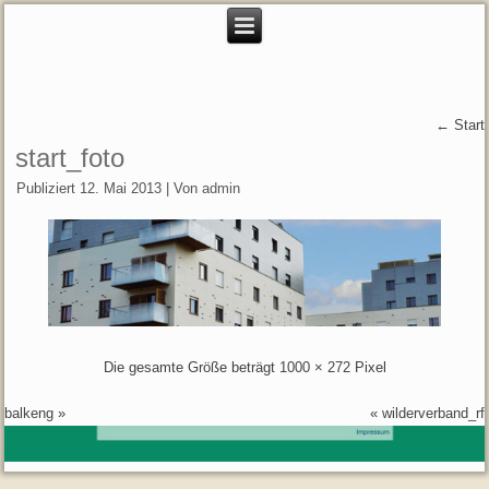
←
Start
start_foto
Publiziert
12. Mai 2013
|
Von
admin
Die gesamte Größe beträgt
1000 × 272
Pixel
balkeng
»
«
wilderverband_rf