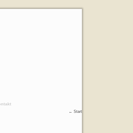
ntakt
←
Start