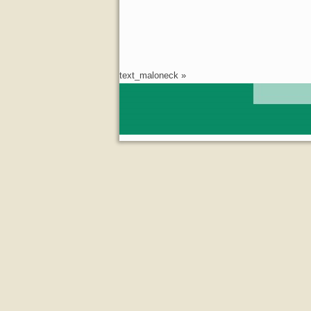
text_maloneck
»