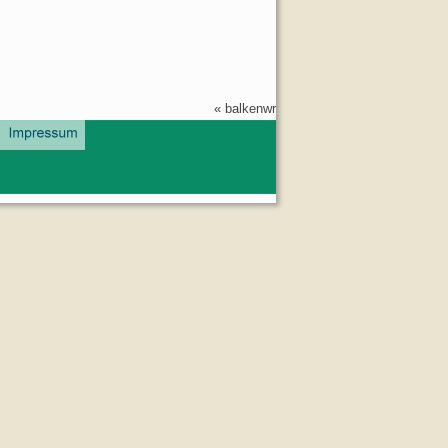
«
balkenwr