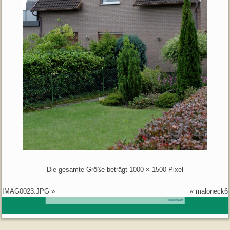
Die gesamte Größe beträgt
1000 × 1500
Pixel
IMAG0023.JPG
»
«
maloneck6