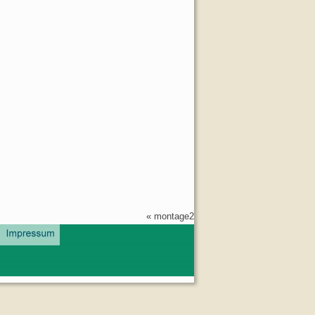
«
montage2