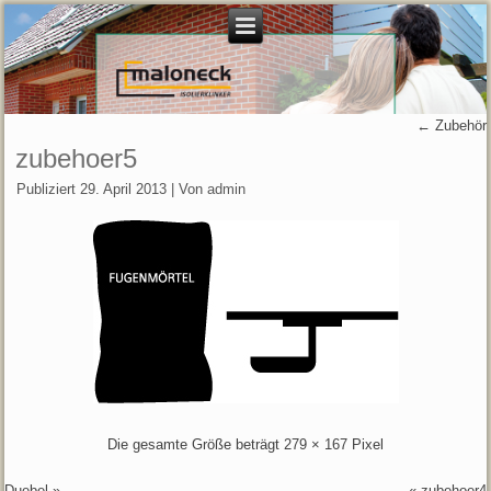
←
Zubehör
zubehoer5
Publiziert
29. April 2013
|
Von
admin
Die gesamte Größe beträgt
279 × 167
Pixel
Duebel
»
«
zubehoer4