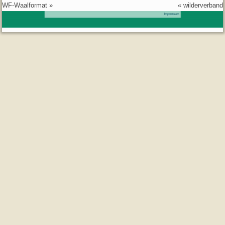
WF-Waalformat
»
«
wilderverband