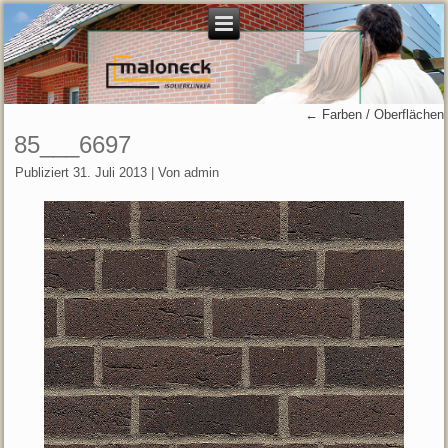
←
Farben / Oberflächen
85___6697
Publiziert
31. Juli 2013
|
Von
admin