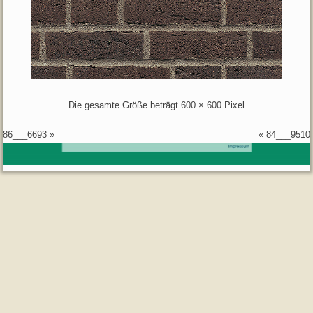
Die gesamte Größe beträgt
600 × 600
Pixel
86___6693
»
«
84___9510