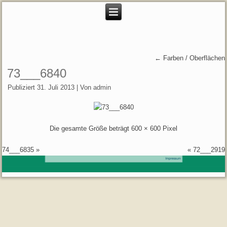
←
Farben / Oberflächen
73___6840
Publiziert
31. Juli 2013
|
Von
admin
Die gesamte Größe beträgt
600 × 600
Pixel
74___6835
»
«
72___2919