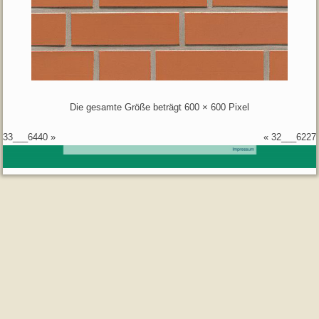
Die gesamte Größe beträgt
600 × 600
Pixel
33___6440
»
«
32___6227