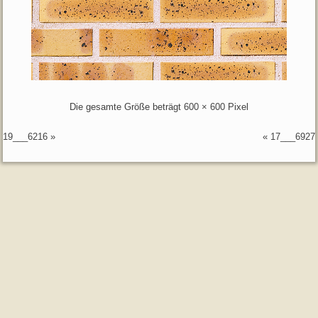
Die gesamte Größe beträgt
600 × 600
Pixel
19___6216
»
«
17___6927