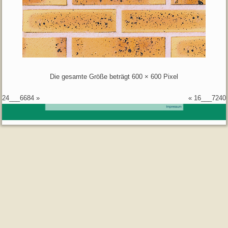
Die gesamte Größe beträgt
600 × 600
Pixel
24___6684
»
«
16___7240